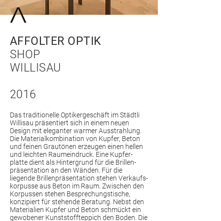
AFFOLTER OPTIK
SHOP
WILLISAU
2016
Das traditionelle Optiker­geschäft im Städtli
Willisau präsentiert sich in einem neuen
Design mit eleganter warmer Aus­strahlung.
Die Material­­kombination von Kupfer, Beton
und feinen Grau­tönen erzeugen einen hellen
und leichten Raum­ein­druck. Eine Kupfer­
platte dient als Hinter­grund für die Brillen­
präsentation an den Wänden. Für die
liegende Brillen­präsentation stehen Verkaufs­
korpusse aus Beton im Raum. Zwischen den
Korpussen stehen Besprechungs­tische,
konzipiert für stehende Beratung. Nebst den
Materialien Kupfer und Beton schmückt ein
gewobener Kunst­stoff­teppich den Boden. Die