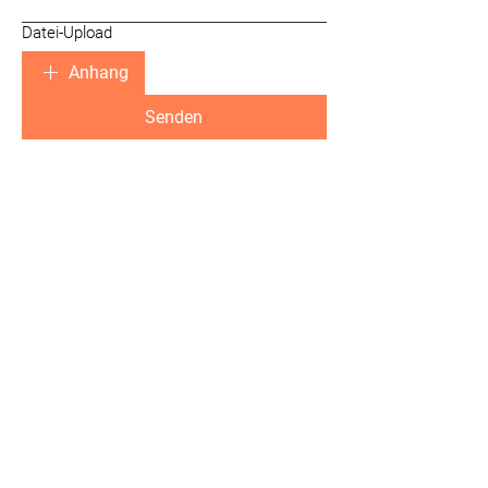
Datei-Upload
Anhang
Senden
Jetzt
folgen